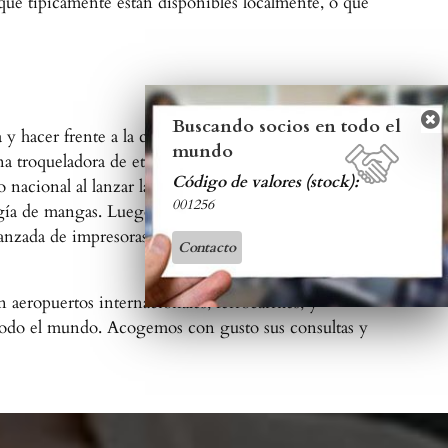
que tipicamente estan disponibles localmente, o que
Buscando socios en todo el
y hacer frente a la creciente demanda de la
mundo
a troqueladora de etiquetas de cama plana, seguida
Código de valores (stock):
 nacional al lanzar la primera impresora flexográfica
001256
gía de mangas. Luego de ser listados con éxito en la
zada de impresoras digitales, para finalmente ser
Contacto
eropuertos internacionales, ferrocarriles, y
en todo el mundo. Acogemos con gusto sus consultas y