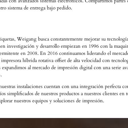
cadas con avanzados sistemas electronicos. Compartimos partes 
tro sistema de entrega bajo pedido.
iquetas, Weigang busca constantemente mejorar su tecnología 
s en investigación y desarrollo empiezan en 1996 con la maquin
intermitente en 2008. En 2016 continuamos liderando el mercado
impresora híbrida rotativa offset de alta velocidad con tecnolo
expandimos al mercado de impresión digital con una serie avan
.
stras instalaciones cuentan con una integración perfecta con a
nvíos simplificados de nuestros productos a nuestros clientes 
explorar nuestros equipos y soluciones de impresión.