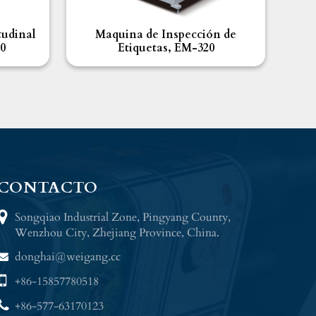
tudinal
Maquina de Inspección de
0
Etiquetas, EM-320
CONTACTO
Songqiao Industrial Zone, Pingyang County,
Wenzhou City, Zhejiang Province, China.
donghai@weigang.cc
+86-15857780518
+86-577-63170123