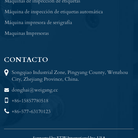
Maquinas de inspeccion de etiquetas
Máquina de inspección de etiquetas automática
Máquina impresora de serigrafía
Maquinas Impresoras
CONTACTO
Songqiao Industrial Zone, Pingyang County, Wenzhou
City, Zhejiang Province, China.
donghai@weigang.cc
+86-15857780518
+86-577-63170123
Supported by ETW International Inc. USA