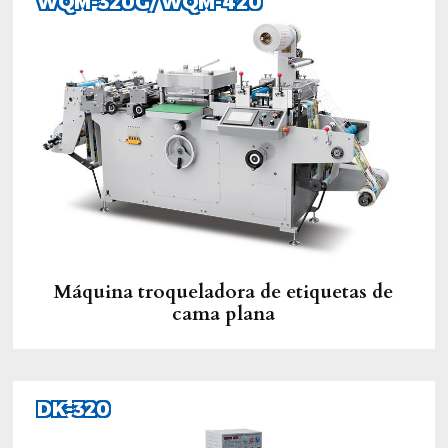
WQM-320G/ WQM-420
Máquina troqueladora de etiquetas de
cama plana
DK-320