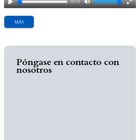
00:12
Play
Mute
Ente
fulls
MÁS
Póngase en contacto con
nosotros