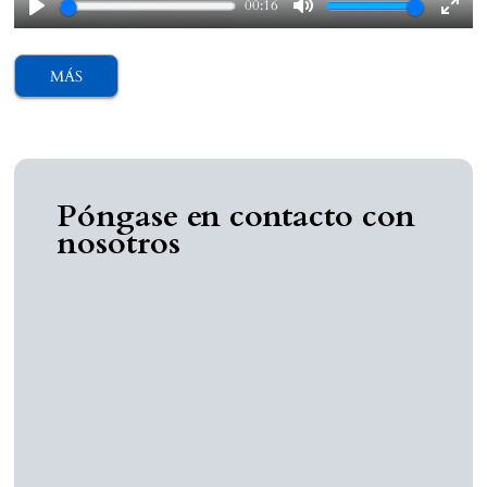
00:16
Play
Mute
Ente
fulls
MÁS
Póngase en contacto con
nosotros