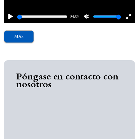
04:09
Play
Mute
Ente
fulls
MÁS
Póngase en contacto con
nosotros